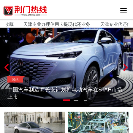
切
换
导
收藏
天津专业办理信用卡提现代还业务
天津专业代还信用咔
航
资讯
中国汽车制造商长安计划将电动汽车在STAR市场
上市