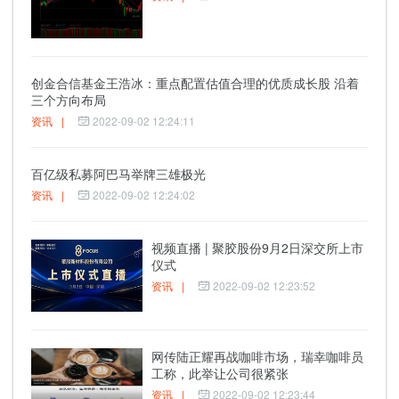
创金合信基金王浩冰：重点配置估值合理的优质成长股 沿着
三个方向布局
资讯
|
2022-09-02 12:24:11
百亿级私募阿巴马举牌三雄极光
资讯
|
2022-09-02 12:24:02
视频直播 | 聚胶股份9月2日深交所上市
仪式
资讯
|
2022-09-02 12:23:52
网传陆正耀再战咖啡市场，瑞幸咖啡员
工称，此举让公司很紧张
资讯
|
2022-09-02 12:23:44