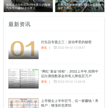
据报道法拉利在2019年售出的每辆
日本汽车业发誓要在冠状病毒危机中
汽车平均赚94,315美元
保护工作
最新资讯
衍生品专题之三：波动率里的秘密
资讯
|
2022-09-02 12:28:57
“网红”基金“掉粉”：2022上半年,招商中
证白酒指数基金持有人降低百万户
资讯
|
2022-09-02 12:28:39
上市猪企上半年巨亏，仅一家赚钱！养
殖户：猪涨价也害怕